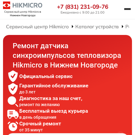
+7 (831) 231-09-76
Сервисный центр Hikmicro
в
Ежедневно с 9:00 до 21:00
Нижнем Новгороде
Сервисный центр Hikmicro
Каталог устройств
Рем
Ремонт датчика
синхроимпульсов тепловизора
Hikmicro в Нижнем Новгороде
Официальный сервис
Гарантийное обслуживание
до 3 лет
Диагностика за наш счет,
ремонт по желанию
Бесплатный выезд курьера
в день обращения
Срочный ремонт
от 35 минут