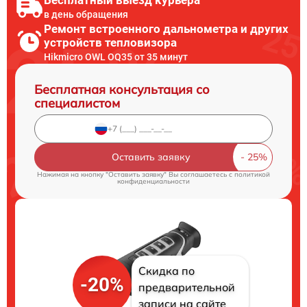
Бесплатный выезд курьера
в день обращения
Ремонт встроенного дальнометра и других
устройств тепловизора
Hikmicro OWL OQ35 от 35 минут
Бесплатная консультация со
специалистом
Оставить заявку
Нажимая на кнопку "Оставить заявку" Вы соглашаетесь c
политикой
конфиденциальности
Скидка по
-20%
предварительной
записи на сайте