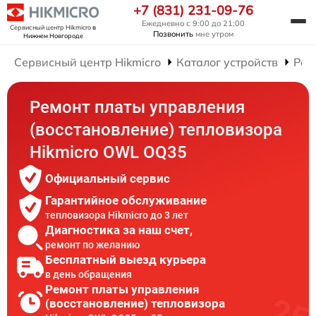
+7 (831) 231-09-76
Ежедневно с 9:00 до 21:00
Сервисный центр Hikmicro
в
Позвонить
мне утром
Нижнем Новгороде
Сервисный центр Hikmicro
Каталог устройств
Рем
Ремонт платы управления
(восстановление) тепловизора
Hikmicro OWL OQ35
Официальный сервис
Гарантийное обслуживание
тепловизора Hikmicro до 3 лет
Диагностика за наш счет,
ремонт по желанию
Бесплатный выезд курьера
в день обращения
Ремонт платы управления
(восстановление) тепловизора