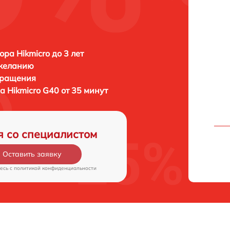
ора Hikmicro до 3 лет
 желанию
бращения
ра
Hikmicro G40 от 35 минут
я со специалистом
Оставить заявку
есь c
политикой конфиденциальности