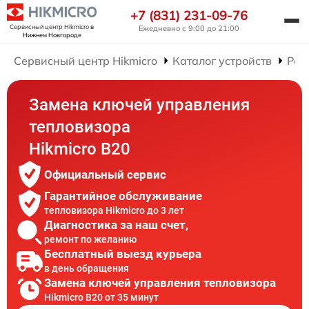
+7 (831) 231-09-76
Сервисный центр Hikmicro
в
Ежедневно с 9:00 до 21:00
Нижнем Новгороде
Сервисный центр Hikmicro
Каталог устройств
Рем
Замена ключей управления
тепловизора
Hikmicro B20
Официальный сервис
Гарантийное обслуживание
тепловизора Hikmicro до 3 лет
Диагностика за наш счет,
ремонт по желанию
Бесплатный выезд курьера
в день обращения
Замена ключей управления тепловизора
Hikmicro B20 от 35 минут