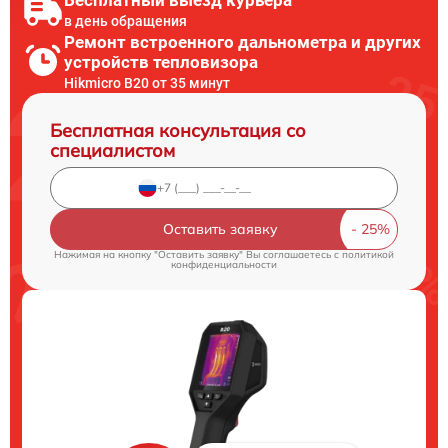
Бесплатный выезд курьера
в день обращения
Ремонт встроенного дальнометра и других
устройств тепловизора
Hikmicro B20 от 35 минут
Бесплатная консультация со
специалистом
Оставить заявку
Нажимая на кнопку "Оставить заявку" Вы соглашаетесь c
политикой
конфиденциальности