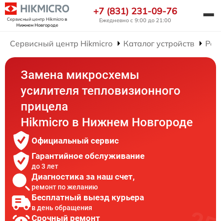
+7 (831) 231-09-76
Сервисный центр Hikmicro
в
Ежедневно с 9:00 до 21:00
Нижнем Новгороде
Сервисный центр Hikmicro
Каталог устройств
Рем
Замена микросхемы
усилителя тепловизионного
прицела
Hikmicro в Нижнем Новгороде
Официальный сервис
Гарантийное обслуживание
до 3 лет
Диагностика за наш счет,
ремонт по желанию
Бесплатный выезд курьера
в день обращения
Срочный ремонт