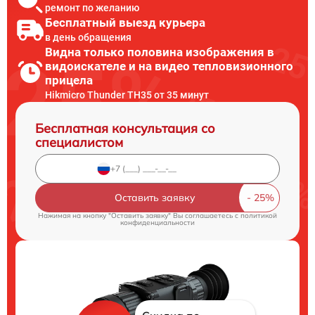
ремонт по желанию
Бесплатный выезд курьера
в день обращения
Видна только половина изображения в
видоискателе и на видео тепловизионного
прицела
Hikmicro Thunder TH35 от 35 минут
Бесплатная консультация со
специалистом
Оставить заявку
Нажимая на кнопку "Оставить заявку" Вы соглашаетесь c
политикой
конфиденциальности