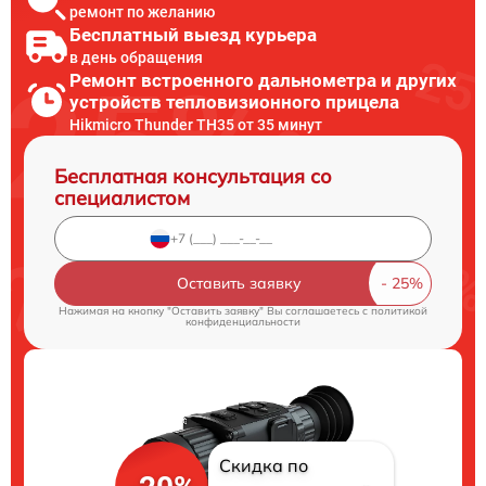
ремонт по желанию
Бесплатный выезд курьера
в день обращения
Ремонт встроенного дальнометра и других
устройств тепловизионного прицела
Hikmicro Thunder TH35 от 35 минут
Бесплатная консультация со
специалистом
Оставить заявку
Нажимая на кнопку "Оставить заявку" Вы соглашаетесь c
политикой
конфиденциальности
Скидка по