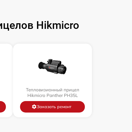
целов Hikmicro
л
Тепловизионный прицел
Hikmicro Panther PH35L
Заказать ремонт