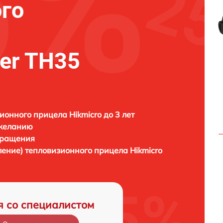
го
der TH35
ионного прицела Hikmicro до 3 лет
 желанию
бращения
ление) тепловизионного прицела
Hikmicro
я со специалистом