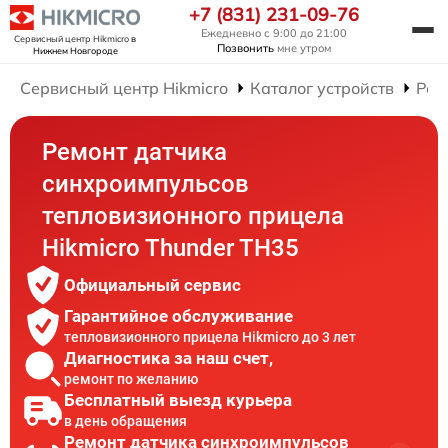
+7 (831) 231-09-76
Ежедневно с 9:00 до 21:00
Сервисный центр Hikmicro
в
Позвонить
мне утром
Нижнем Новгороде
Сервисный центр Hikmicro
Каталог устройств
Рем
Ремонт датчика
синхроимпульсов
тепловизионного прицела
Hikmicro Thunder TH35
Официальный сервис
Гарантийное обслуживание
тепловизионного прицела Hikmicro до 3 лет
Диагностика за наш счет,
ремонт по желанию
Бесплатный выезд курьера
в день обращения
Ремонт датчика синхроимпульсов