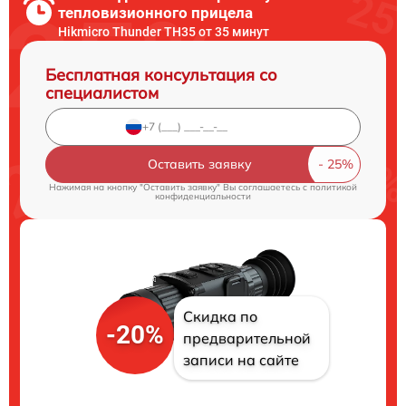
тепловизионного прицела
Hikmicro Thunder TH35 от 35 минут
Бесплатная консультация со
специалистом
Оставить заявку
Нажимая на кнопку "Оставить заявку" Вы соглашаетесь c
политикой
конфиденциальности
Скидка по
-20%
предварительной
записи на сайте