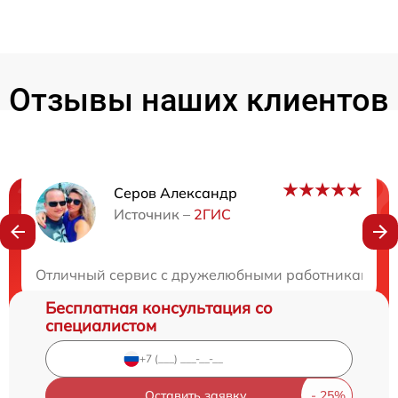
Отзывы наших клиентов
Серов Александр
Нужна консультация?
Источник –
2ГИС
Закажите бесплатную консультацию
Отличный сервис с дружелюбными работниками. Вс
Бесплатная консультация со
специалистом
Оставить заявку