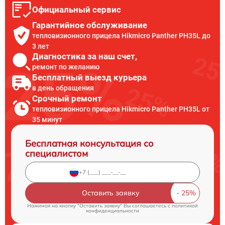
Официальный сервис
Гарантийное обслуживание
тепловизионного прицела Hikmicro Panther PH35L до
3 лет
Диагностика за наш счет,
ремонт по желанию
Бесплатный выезд курьера
в день обращения
Срочный ремонт
тепловизионного прицела Hikmicro Panther PH35L от
35 минут
Бесплатная консультация со
специалистом
Оставить заявку
Нажимая на кнопку "Оставить заявку" Вы соглашаетесь c
политикой
конфиденциальности