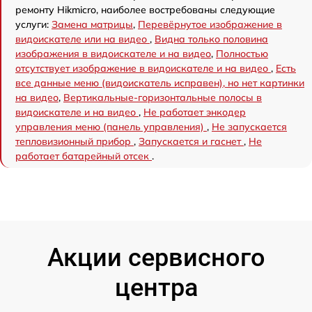
ремонту Hikmicro, наиболее востребованы следующие
услуги:
Замена матрицы
,
Перевёрнутое изображение в
видоискателе или на видео
,
Видна только половина
изображения в видоискателе и на видео
,
Полностью
отсутствует изображение в видоискателе и на видео
,
Есть
все данные меню (видоискатель исправен), но нет картинки
на видео
,
Вертикальные-горизонтальные полосы в
видоискателе и на видео
,
Не работает энкодер
управления меню (панель управления)
,
Не запускается
тепловизионный прибор
,
Запускается и гаснет
,
Не
работает батарейный отсек
.
Акции сервисного
центра